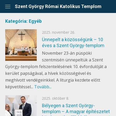
Skip
Szent György Római Katolikus Templom
to
content
Kategória:
Egyéb
Posted
2025. november 26.
EGYÉB
on
Ünnepelt a közösségünk – 10
éves a Szent György-templom
November 23-án püspöki
szentmisén ünnepeltük a Szent
György-templom felszentelésének 10. évfordulóját a
kerület papságával, a hívek közösségével és
meghívott vendégeinkkel. A liturgia kezdete előtt
képvetítéssel...
Tovább...
Posted
2025. október 8.
EGYÉB
on
Bélyegen a Szent György-
templom – A magyar építészetet