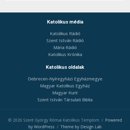
ok
in
g
ca
le
nd
ar
Katolikus média
Katolikus Rádió
Szent István Rádió
Mária Rádió
Katolikus Krónika
Katolikus oldalak
Debrecen-Nyíregyházi Egyházmegye
Magyar Katolikus Egyház
Magyar Kurír
Szent István Társulati Biblia
© 2026 Szent György Római Katolikus Templom
/
Powered
by WordPress
/
Theme by Design Lab