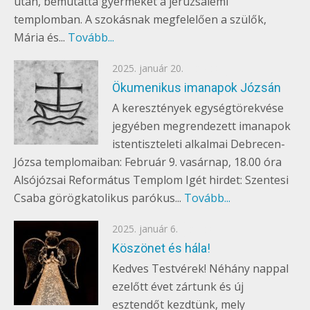
után, bemutatta gyermekét a jeruzsálemi
templomban. A szokásnak megfelelően a szülők,
Mária és...
Tovább...
Posted
2025. január 20.
EGYÉB
on
Ökumenikus imanapok Józsán
A keresztények egységtörekvése
jegyében megrendezett imanapok
istentiszteleti alkalmai Debrecen-
Józsa templomaiban: Február 9. vasárnap, 18.00 óra
Alsójózsai Református Templom Igét hirdet: Szentesi
Csaba görögkatolikus parókus...
Tovább...
Posted
2025. január 6.
EGYÉB
on
Köszönet és hála!
Kedves Testvérek! Néhány nappal
ezelőtt évet zártunk és új
esztendőt kezdtünk, mely