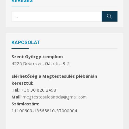
KERESÉS
Search
Search
for:
KAPCSOLAT
Szent György-templom
4225 Debrecen, Gát utca 3-5.
Elérhetőség a Megtestesülés plébánián
keresztül:
Tel.:
+36 30 820 2498
Mail:
megtestesulesiroda@gmail.com
Számlaszám:
11100609-18565810-37000004