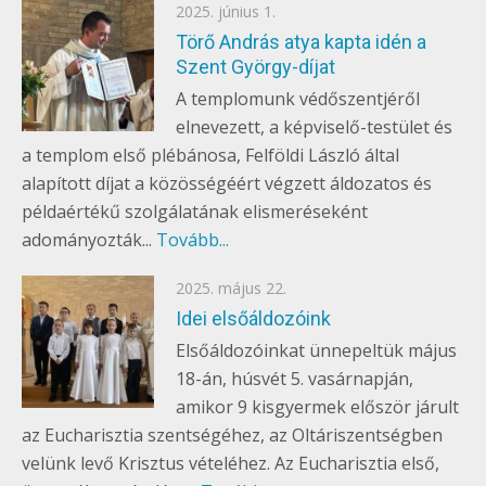
Posted
2025. június 1.
EGYÉB
on
Törő András atya kapta idén a
Szent György-díjat
A templomunk védőszentjéről
elnevezett, a képviselő-testület és
a templom első plébánosa, Felföldi László által
alapított díjat a közösségéért végzett áldozatos és
példaértékű szolgálatának elismeréseként
adományozták...
Tovább...
Posted
2025. május 22.
EGYÉB
on
Idei elsőáldozóink
Elsőáldozóinkat ünnepeltük május
18-án, húsvét 5. vasárnapján,
amikor 9 kisgyermek először járult
az Eucharisztia szentségéhez, az Oltáriszentségben
velünk levő Krisztus vételéhez. Az Eucharisztia első,