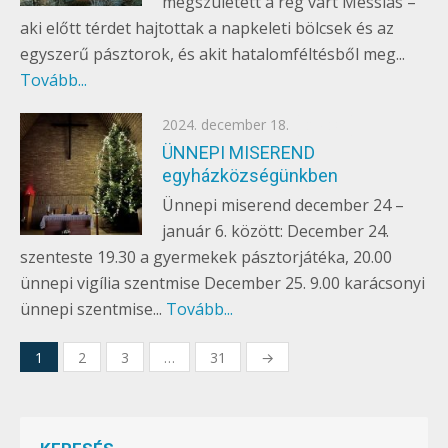
megszületett a rég várt Messiás –
aki előtt térdet hajtottak a napkeleti bölcsek és az
egyszerű pásztorok, és akit hatalomféltésből meg...
Tovább...
Posted
2024. december 18.
EGYÉB
on
ÜNNEPI MISEREND
egyházközségünkben
Ünnepi miserend december 24 –
január 6. között: December 24.
szenteste 19.30 a gyermekek pásztorjátéka, 20.00
ünnepi vigília szentmise December 25. 9.00 karácsonyi
ünnepi szentmise...
Tovább...
Bejegyzések
1
2
3
…
31
→
lapozása