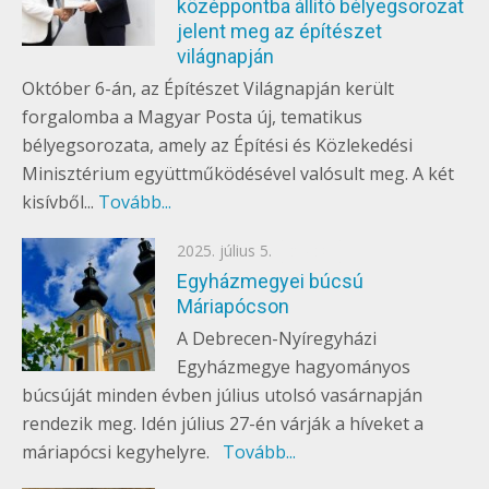
középpontba állító bélyegsorozat
jelent meg az építészet
világnapján
Október 6-án, az Építészet Világnapján került
forgalomba a Magyar Posta új, tematikus
bélyegsorozata, amely az Építési és Közlekedési
Minisztérium együttműködésével valósult meg. A két
kisívből...
Tovább...
Posted
2025. július 5.
EGYÉB
on
Egyházmegyei búcsú
Máriapócson
A Debrecen-Nyíregyházi
Egyházmegye hagyományos
búcsúját minden évben július utolsó vasárnapján
rendezik meg. Idén július 27-én várják a híveket a
máriapócsi kegyhelyre.
Tovább...