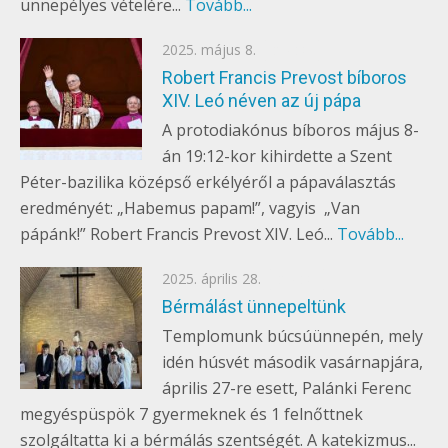
ünnepélyes vételére...
Tovább...
Posted
2025. május 8.
EGYÉB
on
Robert Francis Prevost bíboros
XIV. Leó néven az új pápa
A protodiakónus bíboros május 8-
án 19:12-kor kihirdette a Szent
Péter-bazilika középső erkélyéről a pápaválasztás
eredményét: „Habemus papam!”, vagyis „Van
pápánk!” Robert Francis Prevost XIV. Leó...
Tovább...
Posted
2025. április 28.
EGYÉB
on
Bérmálást ünnepeltünk
Templomunk búcsúünnepén, mely
idén húsvét második vasárnapjára,
április 27-re esett, Palánki Ferenc
megyéspüspök 7 gyermeknek és 1 felnőttnek
szolgáltatta ki a bérmálás szentségét. A katekizmus...