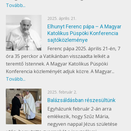
Tovább...
Posted
2025. április 21.
EGYÉB
on
Elhunyt Ferenc pápa – A Magyar
Katolikus Püspöki Konferencia
sajtóközleménye
Ferenc pápa 2025. április 21-én, 7
óra 35 perckor a Vatikánban visszaadta lelkét a
teremtő Istennek. A Magyar Katolikus Püspöki
Konferencia közleményét adjuk közre. A Magyar...
Tovább...
Posted
2025. február 2.
EGYÉB
on
Balázsáldásban részesültünk
Egyházunk február 2-án arra
emlékezik, hogy Szűz Mária,
negyven nappal Jézus születése