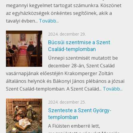
megannyi kegyelmet tartogat számunkra. Köszönet
az egyházközségek önkéntes segítőinek, akik a
tavalyi évben...
Tovább...
Posted
2024. december 29.
EGYÉB
on
Búcsúi szentmise a Szent
Család-templomban
Ünnepi szentmisét mutatott be
december 28-án, Szent Család
vasárnapjának előestéjén Krakomperger Zoltán
általános helynök és Bákonyi János plébános a józsai
Szent Család-templomban. A Szent Család...
Tovább...
Posted
2024. december 25.
EGYÉB
on
Szenteste a Szent György-
templomban
A Fiúisten emberré lett,