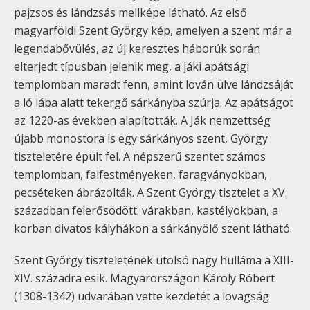
pajzsos és lándzsás mellképe látható. Az első
magyarföldi Szent György kép, amelyen a szent már a
legendabővülés, az új keresztes háborúk során
elterjedt típusban jelenik meg, a jáki apátsági
templomban maradt fenn, amint lován ülve lándzsáját
a ló lába alatt tekergő sárkányba szúrja. Az apátságot
az 1220-as években alapították. A Ják nemzettség
újabb monostora is egy sárkányos szent, György
tiszteletére épült fel. A népszerű szentet számos
templomban, falfestményeken, faragványokban,
pecséteken ábrázolták. A Szent György tisztelet a XV.
században felerősödött: várakban, kastélyokban, a
korban divatos kályhákon a sárkányölő szent látható.
Szent György tiszteletének utolsó nagy hulláma a XIII-
XIV. századra esik. Magyarországon Károly Róbert
(1308-1342) udvarában vette kezdetét a lovagság