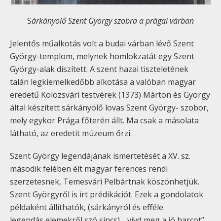
S
árkányölő Szent György szobra a prágai várban
Jelentős műalkotás volt a budai várban lévő Szent
György-templom, melynek homlokzatát egy Szent
György-alak díszített. A szent hazai tiszteletének
talán legkiemelkedőbb alkotása a valóban magyar
eredetű Kolozsvári testvérek (1373) Márton és György
által készített sárkányölő lovas Szent György- szobor,
mely egykor Prága főterén állt. Ma csak a másolata
látható, az eredetit múzeum őrzi.
Szent György legendájának ismertetését a XV. sz.
második felében élt magyar ferences rendi
szerzetesnek, Temesvári Pelbártnak köszönhetjük.
Szent Györgyről is írt prédikációt. Ezek a gondolatok
példaként állíthatók, (sárkányról és efféle
legendás elemekről szó sincs), „vívd meg a jó harcot”