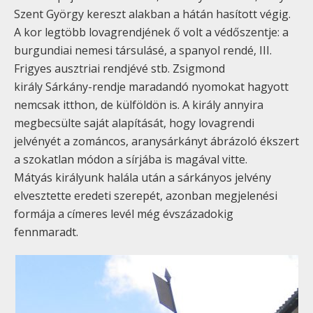
Szent György kereszt alakban a hátán hasított végig.
A kor legtöbb lovagrendjének ő volt a védőszentje: a
burgundiai nemesi társulásé, a spanyol rendé, III.
Frigyes ausztriai rendjévé stb. Zsigmond
király Sárkány-rendje maradandó nyomokat hagyott
nemcsak itthon, de külföldön is. A király annyira
megbecsülte saját alapítását, hogy lovagrendi
jelvényét a zománcos, aranysárkányt ábrázoló ékszert
a szokatlan módon a sírjába is magával vitte.
Mátyás királyunk halála után a sárkányos jelvény
elvesztette eredeti szerepét, azonban megjelenési
formája a címeres levél még évszázadokig
fennmaradt.