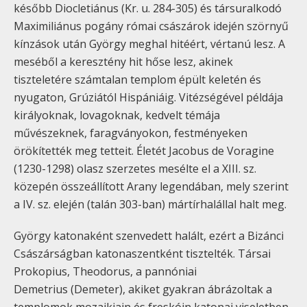
később Diocletiánus (Kr. u. 284-305) és társuralkodó
Maximiliánus pogány római császárok idején szörnyű
kínzások után György meghal hitéért, vértanú lesz. A
meséből a keresztény hit hőse lesz, akinek
tiszteletére számtalan templom épült keletén és
nyugaton, Grúziától Hispániáig. Vitézségével példája
királyoknak, lovagoknak, kedvelt témája
művészeknek, faragványokon, festményeken
örökítették meg tetteit. Életét Jacobus de Voragine
(1230-1298) olasz szerzetes mesélte el a XIII. sz.
közepén összeállított Arany legendában, mely szerint
a IV. sz. elején (talán 303-ban) mártírhalállal halt meg.
György katonaként szenvedett halált, ezért a Bizánci
Császárságban katonaszentként tisztelték. Társai
Prokopius, Theodorus, a pannóniai
Demetrius (Demeter), akiket gyakran ábrázoltak a