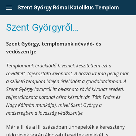
Skip
Szent György Római Katolikus Templom
to
content
Szent Györgyről…
Szent György, templomunk névadó- és
védőszentje
Templomunk érdeklődő híveinek készítettem ezt a
rövidített, tájékoztató kivonatot. A hozzá írt ima pedig már
a születő templom idején érlelődött a gondolataimban.
A
Szent György lovagról itt olvasható rövid kivonat eredeti,
teljes változata katonai célra készült (dr. Tóth Endre és
Nagy Kálmán munkája),
mivel Szent György a
hadseregben a lovasság védőszentje.
Már a II. és a III. században ünnepelték a keresztény
üldözések során áldozatul esettek emlékét, s