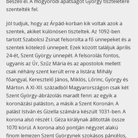
beszéli el. A mogyoródi apátságot György tiszteletére
szentelték fel.
Jól tudjuk, hogy az Árpád-korban kik voltak azok a
szentek, akiket különösen tiszteltek. Az 1092-ben
tartott Szabolcsi Zsinat felsorolta a fő ünnepeket és a
szentek kötelező ünnepeit. Ezek között találjuk április
24-ét, Szent György ünnepét. A felsorolás fontos,
ugyanis az Úr, Szűz Mária és az apostolok mellett
csak néhány szent került erre a listára; Mihály
főangyal, Keresztelő János, Miklós, Lőrinc, György és
Márton. A XI-XII. századból Magyarországon csak két
Szent György-ábrázolás maradt fenn: az egyik a
koronázási paláston, a másik a Szent Koronán. A
palást István és Gizella számára készült 1031-ben. A
korona alsó részét I. Géza királynak állították össze
1070 körül. A korona alsó pontján négyzet alakú
finom lemezen Szent Györgynek szokásos páncélos,