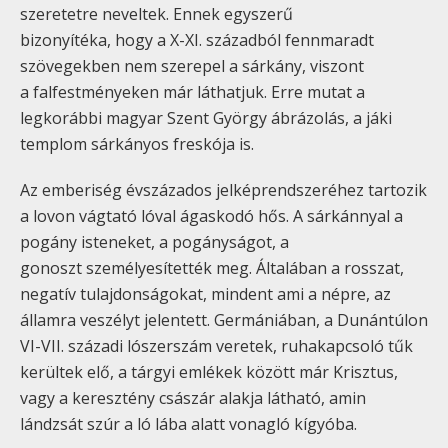
szeretetre neveltek. Ennek egyszerű
bizonyítéka, hogy a X-XI. századból fennmaradt
szövegekben nem szerepel a sárkány, viszont
a falfestményeken már láthatjuk. Erre mutat a
legkorábbi magyar Szent György ábrázolás, a jáki
templom sárkányos freskója is.
Az emberiség évszázados jelképrendszeréhez tartozik
a lovon vágtató lóval ágaskodó hős. A sárkánnyal a
pogány isteneket, a pogányságot, a
gonoszt személyesítették meg. Általában a rosszat,
negatív tulajdonságokat, mindent ami a népre, az
államra veszélyt jelentett. Germániában, a Dunántúlon
VI-VII. századi lószerszám veretek, ruhakapcsoló tűk
kerültek elő, a tárgyi emlékek között már Krisztus,
vagy a keresztény császár alakja látható, amin
lándzsát szúr a ló lába alatt vonagló kígyóba.