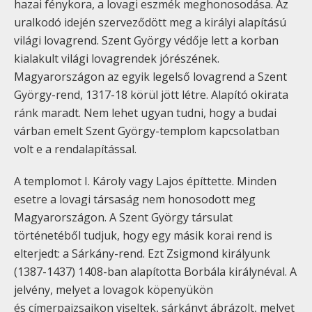
hazai fénykora, a lovagi eszmék meghonosodása. Az
uralkodó idején szerveződött meg a királyi alapítású
világi lovagrend. Szent György védője lett a korban
kialakult világi lovagrendek jórészének.
Magyarországon az egyik legelső lovagrend a Szent
György-rend, 1317-18 körül jött létre. Alapító okirata
ránk maradt. Nem lehet ugyan tudni, hogy a budai
várban emelt Szent György-templom kapcsolatban
volt e a rendalapítással.
A templomot I. Károly vagy Lajos építtette. Minden
esetre a lovagi társaság nem honosodott meg
Magyarországon. A Szent György társulat
történetéből tudjuk, hogy egy másik korai rend is
elterjedt: a Sárkány-rend. Ezt Zsigmond királyunk
(1387-1437) 1408-ban alapította Borbála királynéval. A
jelvény, melyet a lovagok köpenyükön
és címerpajzsaikon viseltek, sárkányt ábrázolt, melyet