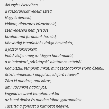
Aki egész életedben
a rászorulókat védelmezted,
Nagy érdemeid,
kiállott, áldozatos küzdelmeid,
szenvedéseid nem feledve
bizalommal fordulunk hozzád;
Könyörögj Istenünkhöz drága hazánkért,
a józsai lakosokért.
Imád védjen meg az idegen hatalmaktól,
a mindenkori „sárkányok” alattomos tetteitől.
Rád bízzuk templomunkat, mint századokkal előbb őseink,
őrizd mindenkori papjaival, idejáró híveivel!
Zárd ki mindazt, ami káros,
ami üdvünkre hátrányos,
Engedd be szent templomunkba
az Isteni áldást és minden jóban gyarapodást.
Taszítsd a gonoszt a kárhozat helyére,