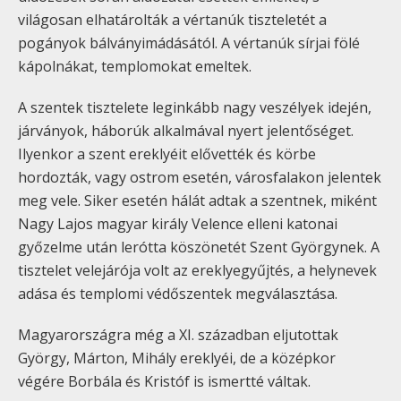
világosan elhatárolták a vértanúk tiszteletét a
pogányok bálványimádásától. A vértanúk sírjai fölé
kápolnákat, templomokat emeltek.
A szentek tisztelete leginkább nagy veszélyek idején,
járványok, háborúk alkalmával nyert jelentőséget.
Ilyenkor a szent ereklyéit elővették és körbe
hordozták, vagy ostrom esetén, városfalakon jelentek
meg vele. Siker esetén hálát adtak a szentnek, miként
Nagy Lajos magyar király Velence elleni katonai
győzelme után lerótta köszönetét Szent Györgynek. A
tisztelet velejárója volt az ereklyegyűjtés, a helynevek
adása és templomi védőszentek megválasztása.
Magyarországra még a XI. században eljutottak
György, Márton, Mihály ereklyéi, de a középkor
végére Borbála és Kristóf is ismertté váltak.