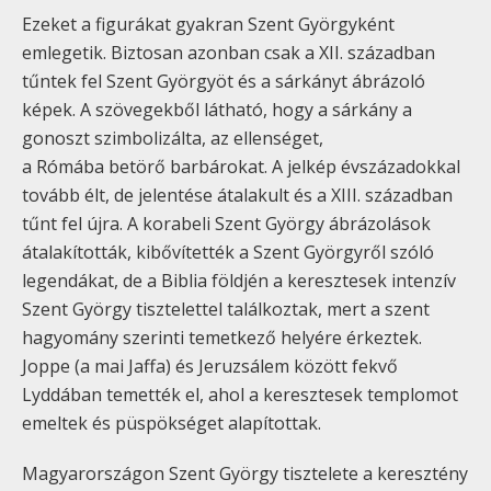
Ezeket a figurákat gyakran Szent Györgyként
emlegetik. Biztosan azonban csak a XII. században
tűntek fel Szent Györgyöt és a sárkányt ábrázoló
képek. A szövegekből látható, hogy a sárkány a
gonoszt szimbolizálta, az ellenséget,
a Rómába betörő barbárokat. A jelkép évszázadokkal
tovább élt, de jelentése átalakult és a XIII. században
tűnt fel újra. A korabeli Szent György ábrázolások
átalakították, kibővítették a Szent Györgyről szóló
legendákat, de a Biblia földjén a keresztesek intenzív
Szent György tisztelettel találkoztak, mert a szent
hagyomány szerinti temetkező helyére érkeztek.
Joppe (a mai Jaffa) és Jeruzsálem között fekvő
Lyddában temették el, ahol a keresztesek templomot
emeltek és püspökséget alapítottak.
Magyarországon Szent György tisztelete a keresztény