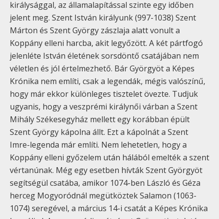
királysággal, az államalapítással szinte egy időben
jelent meg. Szent István királyunk (997-1038) Szent
Márton és Szent György zászlaja alatt vonult a
Koppány elleni harcba, akit legyőzött. A két pártfogó
jelenléte István életének sorsdöntő csatájában nem
véletlen és jól értelmezhető. Bár Györgyöt a Képes
Krónika nem említi, csak a legendák, mégis valószínű,
hogy már ekkor különleges tisztelet övezte. Tudjuk
ugyanis, hogy a veszprémi királynői várban a Szent
Mihály Székesegyház mellett egy korábban épült
Szent György kápolna állt. Ezt a kápolnát a Szent
Imre-legenda már említi. Nem lehetetlen, hogy a
Koppány elleni győzelem után hálából emelték a szent
vértanúnak. Még egy esetben hívták Szent Györgyöt
segítségül csatába, amikor 1074-ben László és Géza
herceg Mogyoródnál megütköztek Salamon (1063-
1074) seregével, a március 14-i csatát a Képes Krónika