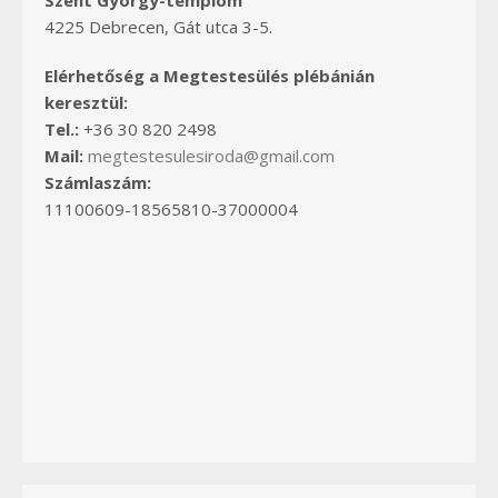
Szent György-templom
4225 Debrecen, Gát utca 3-5.
Elérhetőség a Megtestesülés plébánián
keresztül:
Tel.:
+36 30 820 2498
Mail:
megtestesulesiroda@gmail.com
Számlaszám:
11100609-18565810-37000004