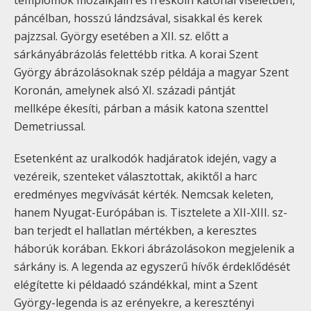
templomok mozaikjain és freskóin katonai viseletben,
páncélban, hosszú lándzsával, sisakkal és kerek
pajzzsal. György esetében a XII. sz. előtt a
sárkányábrázolás felettébb ritka. A korai Szent
György ábrázolásoknak szép példája a magyar Szent
Koronán, amelynek alsó XI. századi pántját
mellképe ékesíti, párban a másik katona szenttel
Demetriussal.
Esetenként az uralkodók hadjáratok idején, vagy a
vezéreik, szenteket választottak, akiktől a harc
eredményes megvívását kérték. Nemcsak keleten,
hanem Nyugat-Európában is. Tisztelete a XII-XIII. sz-
ban terjedt el hallatlan mértékben, a keresztes
háborúk korában. Ekkori ábrázolásokon megjelenik a
sárkány is. A legenda az egyszerű hívők érdeklődését
elégítette ki példaadó szándékkal, mint a Szent
György-legenda is az erényekre, a keresztényi