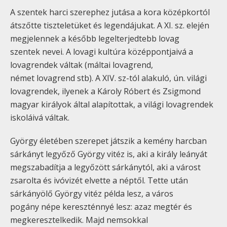
A szentek harci szerephez jutása a kora középkortól
átszőtte tiszteletüket és legendájukat. A XI. sz. elején
megjelennek a később legelterjedtebb lovag
szentek nevei. A lovagi kultúra középpontjaivá a
lovagrendek váltak (máltai lovagrend,
német lovagrend stb). A XIV. sz-tól alakuló, ún. világi
lovagrendek, ilyenek a Károly Róbert és Zsigmond
magyar királyok által alapítottak, a világi lovagrendek
iskoláivá váltak.
György életében szerepet játszik a kemény harcban
sárkányt legyőző György vitéz is, aki a király leányát
megszabadítja a legyőzött sárkánytól, aki a várost
zsarolta és ivóvizét elvette a néptől. Tette után
sárkányölő György vitéz példa lesz, a város
pogány népe kereszténnyé lesz: azaz megtér és
megkeresztelkedik. Majd nemsokkal