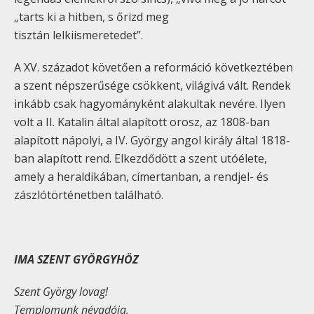
„tarts ki a hitben, s őrizd meg
tisztán lelkiismeretedet”.
A XV. századot követően a reformáció következtében
a szent népszerűsége csökkent, világivá vált. Rendek
inkább csak hagyományként alakultak nevére. Ilyen
volt a II. Katalin által alapított orosz, az 1808-ban
alapított nápolyi, a IV. György angol király által 1818-
ban alapított rend. Elkezdődött a szent utóélete,
amely a heraldikában, címertanban, a rendjel- és
zászlótörténetben található.
IMA SZENT GYÖRGYHÖZ
Szent György lovag!
Templomunk névadója,