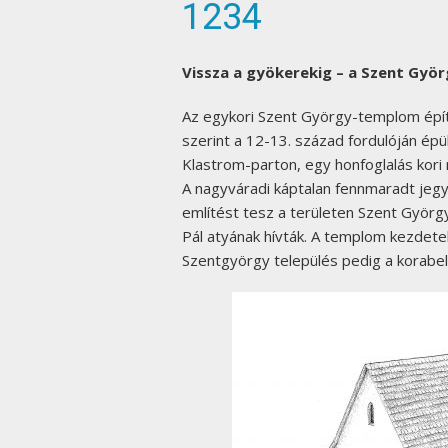
1234
Vissza a gyökerekig – a Szent Gy
Az egykori Szent György-templom épít
szerint a 12-13. század fordulóján épült
Klastrom-parton, egy honfoglalás kori
A nagyváradi káptalan fennmaradt je
említést tesz a területen Szent György
Pál atyának hívták. A templom kezdet
Szentgyörgy település pedig a korabel