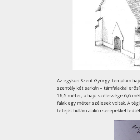
Az egykori Szent György-templom hajóbó
szentély két sarkán – támfalakkal erős
16,5 méter, a hajó szélessége 6,6 méte
falak egy méter szélesek voltak. A tég
tetejét hullám alakú cserepekkel fedté