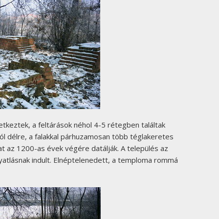
keztek, a feltárások néhol 4-5 rétegben találtak
ól délre, a falakkal párhuzamosan több téglakeretes
kat az 1200-as évek végére datálják. A település az
nyatlásnak indult. Elnéptelenedett, a temploma rommá