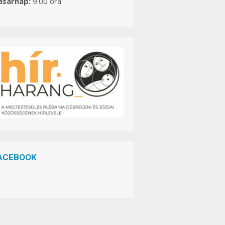
asárnap:
9.00 óra
ACEBOOK