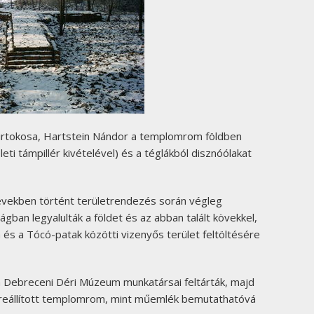
birtokosa, Hartstein Nándor a templomrom földben
eti támpillér kivételével) és a téglákból disznóólakat
vekben történt területrendezés során végleg
ban legyalulták a földet és az abban talált kövekkel,
és a Tócó-patak közötti vizenyős terület feltöltésére
 a Debreceni Déri Múzeum munkatársai feltárták, majd
lyreállított templomrom, mint műemlék bemutathatóvá