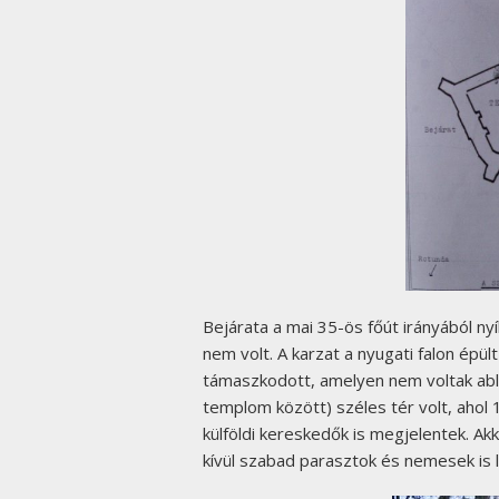
Bejárata a mai 35-ös főút irányából nyí
nem volt. A karzat a nyugati falon épült
támaszkodott, amelyen nem voltak abla
templom között) széles tér volt, ahol
külföldi kereskedők is megjelentek. A
kívül szabad parasztok és nemesek is l