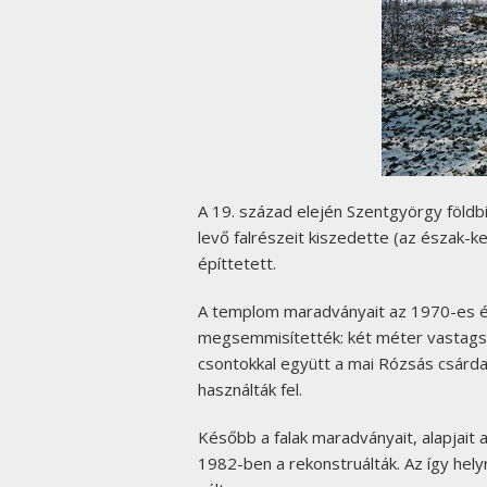
A 19. század elején Szentgyörgy föld
levő falrészeit kiszedette (az észak-kel
építtetett.
A templom maradványait az 1970-es é
megsemmisítették: két méter vastagság
csontokkal együtt a mai Rózsás csárda 
használták fel.
Később a falak maradványait, alapjait
1982-ben a rekonstruálták. Az így he