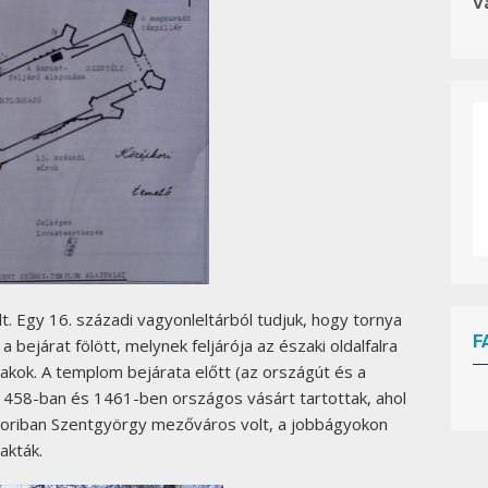
V
lt. Egy 16. századi vagyonleltárból tudjuk, hogy tornya
F
 a bejárat fölött, melynek feljárója az északi oldalfalra
kok. A templom bejárata előtt (az országút és a
 1458-ban és 1461-ben országos vásárt tartottak, ahol
W
or
kkoriban Szentgyörgy mezőváros volt, a jobbágyokon
dP
re
ss
bo
ok
in
g
ca
akták.
le
nd
ar