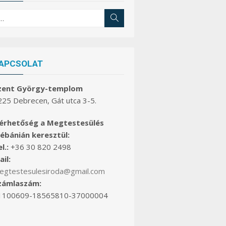
earch
Search
r:
APCSOLAT
zent György-templom
225 Debrecen, Gát utca 3-5.
lérhetőség a Megtestesülés
lébánián keresztül:
l.:
+36 30 820 2498
il:
egtestesulesiroda@gmail.com
zámlaszám:
1100609-18565810-37000004