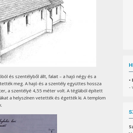
H
l és szentélyből állt, falait – a hajó négy és a
•
ítették meg. A hajó és a szentély együttes hossza
-
r, a szentélyé 4,55 méter volt. A téglából épített
lákat a helyszínen vetették és égették ki. A templom
k.
S
S