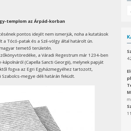
S
fo
örgy-templom az Árpád-korban
ésének pontos idejét nem ismerjük, noha a kutatások
K
 a Tócó-patak és a Szil-völgy által határolt ún.
 magyar temető területén.
S
gyzőkönyvtöredéke, a Váradi Regestrum már 1234-ben
4
-kápolnáról (Capella Sancti Georgii), melynek papját
ektől fogva az Egri Egyházmegyéhez tartozott,
E
i Szabolcs-megye déli határán feküdt.
p
Te
Ma
m
S
1