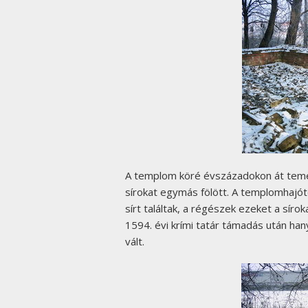
A templom köré évszázadokon át temet
sírokat egymás fölött. A templomhajót
sírt találtak, a régészek ezeket a síro
1594. évi krími tatár támadás után ha
vált.