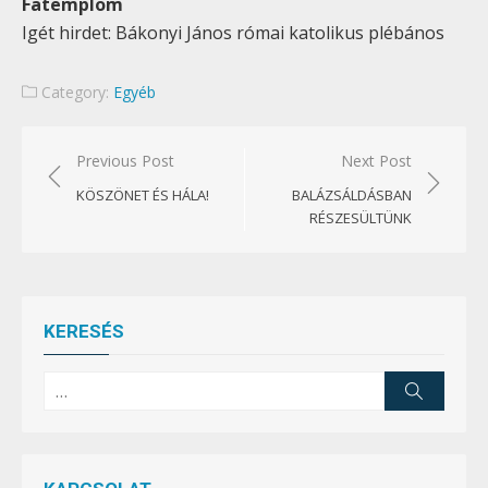
Fatemplom
Igét hirdet: Bákonyi János római katolikus plébános
Category:
Egyéb
Bejegyzés
Previous Post
Next Post
navigáció
KÖSZÖNET ÉS HÁLA!
BALÁZSÁLDÁSBAN
RÉSZESÜLTÜNK
KERESÉS
Search
Search
for: