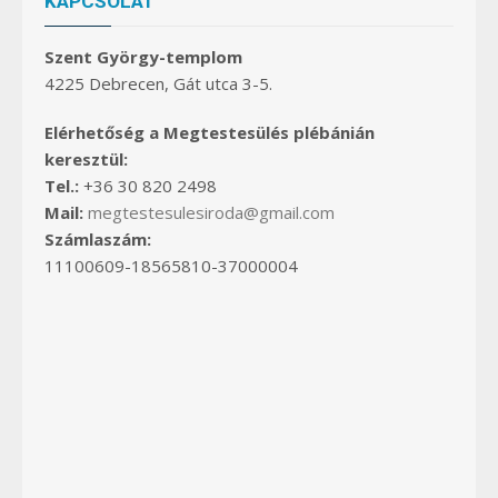
KAPCSOLAT
Szent György-templom
4225 Debrecen, Gát utca 3-5.
Elérhetőség a Megtestesülés plébánián
keresztül:
Tel.:
+36 30 820 2498
Mail:
megtestesulesiroda@gmail.com
Számlaszám:
11100609-18565810-37000004