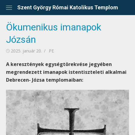
Skip
Szent György Római Katolikus Templom
to
content
Ökumenikus imanapok
Józsán
Posted
Author
2025. január 20.
PE
on
A keresztények egységtörekvése jegyében
megrendezett imanapok istentiszteleti alkalmai
Debrecen- Józsa templomaiban: