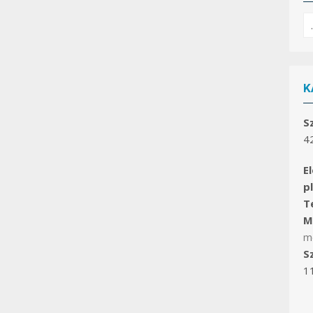
S
fo
K
S
4
E
p
Te
Ma
m
S
1