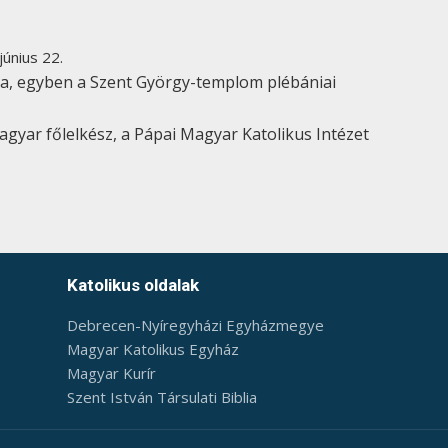
únius 22.
a, egyben a Szent György-templom plébániai
gyar főlelkész, a Pápai Magyar Katolikus Intézet
Katolikus oldalak
Debrecen-Nyíregyházi Egyházmegye
Magyar Katolikus Egyház
Magyar Kurír
Szent István Társulati Biblia