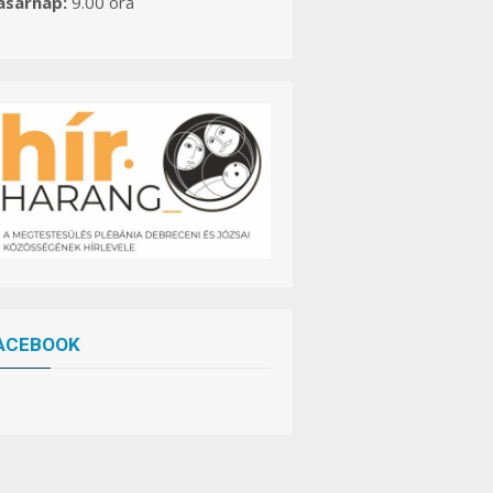
asárnap:
9.00 óra
ACEBOOK