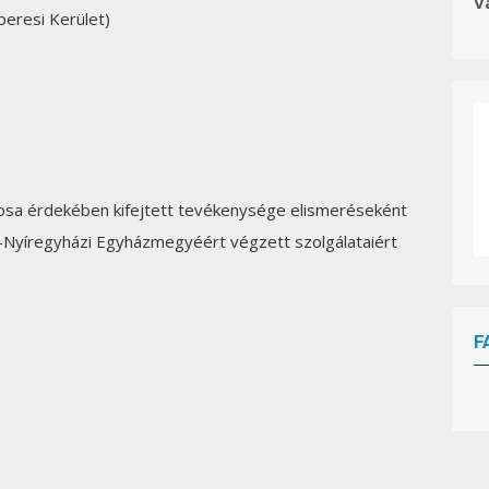
V
eresi Kerület)
osa érdekében kifejtett tevékenysége elismeréseként
-Nyíregyházi Egyházmegyéért végzett szolgálataiért
F
W
or
dP
re
ss
bo
ok
in
g
ca
le
nd
ar