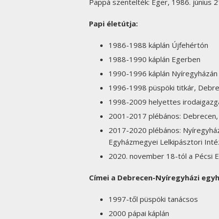
Pappá szentelték: Eger, 1986. június 2
Papi életútja:
1986-1988 káplán Újfehértón
1988-1990 káplán Egerben
1990-1996 káplán Nyíregyházán
1996-1998 püspöki titkár, Deb
1998-2009 helyettes irodaigaz
2001-2017 plébános: Debrecen,
2017-2020 plébános: Nyíregyhá
Egyházmegyei Lelkipásztori Inté
2020. november 18-tól a Pécsi
Címei a Debrecen-Nyíregyházi eg
1997-től püspöki tanácsos
2000 pápai káplán