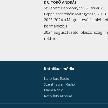
DR. TÖRŐ ANDRÁS
Született: Debrecen, 1988. január 23.
Pappá szentelték: Nyíregyháza, 2013. j
2023-2024 a Megtestesülés plébáni
kormányzója.
2024 augusztusától olaszországi ma
rektora.
Katolikus média
Katolikus Rádió
Szent István Rádió
Mária Rádió
Katolikus Krónika