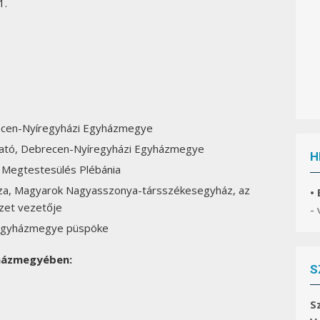
1.
recen-Nyíregyházi Egyházmegye
gató, Debrecen-Nyíregyházi Egyházmegye
H
 Megtestesülés Plébánia
za, Magyarok Nagyasszonya-társszékesegyház, az
•
zet vezetője
-
 Egyházmegye püspöke
yházmegyében:
S
S