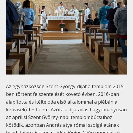
Az egyházközség Szent György-díját a templom 2015-
ben történt felszentelését követő évben, 2016-ban
alapította és ítélte oda első alkalommal a plébánia
képviselő-testülete. Azóta a díjátadás hagyományosan
az áprilisi Szent György-napi templombúcsúhoz
kötődik, azonban András atya római szolgálatának
feladataihoz igazodva, idén június 1-jén ünnepeltük.