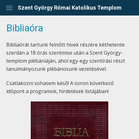
Skip
Szent György Római Katolikus Templom
to
content
Bibliaóra
Bibliaórát tartunk felnőtt hívek részére kéthetente
szerdán a 18 órás szentmise után a Szent György-
templom plébániáján, ahol egy-egy szentírási részt
tanulmányozunk plébánosunk vezetésével.
Csatlakozni sohasem késő! A soron következő
időpont a programok, hirdetések listájában!