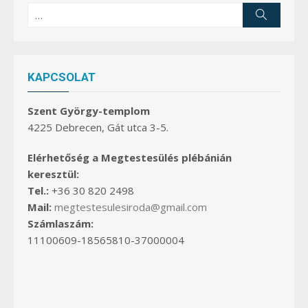
Search
Search
for:
KAPCSOLAT
Szent György-templom
4225 Debrecen, Gát utca 3-5.
Elérhetőség a Megtestesülés plébánián
keresztül:
Tel.:
+36 30 820 2498
Mail:
megtestesulesiroda@gmail.com
Számlaszám:
11100609-18565810-37000004