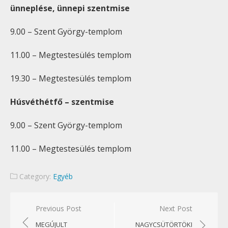
ünneplése, ünnepi szentmise
9.
00
– Szent György-templom
11.
00
– Megtestesülés templom
19.
30
– Megtestesülés templom
Húsvéthétfő – szentmise
9.
00
– Szent György-templom
11.
00
– Megtestesülés templom
Category:
Egyéb
Bejegyzés
Previous Post
Next Post
navigáció
MEGÚJULT
NAGYCSÜTÖRTÖKI