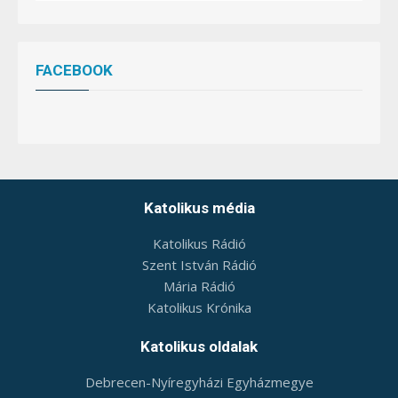
FACEBOOK
W
or
dP
re
ss
bo
ok
in
g
ca
le
nd
ar
Katolikus média
Katolikus Rádió
Szent István Rádió
Mária Rádió
Katolikus Krónika
Katolikus oldalak
Debrecen-Nyíregyházi Egyházmegye