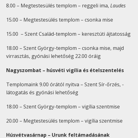
8.
00
– Megtestesülés templom – reggeli ima,
Laudes
15.
00
–
Megtestesülés templom – csonka mise
15.
00
– Szent Család-templom – keresztúti ájtatosság
18.
00
– Szent György-templom – csonka mise, majd
virrasztás, gyónási lehetőség 22.
00
óráig
Nagyszombat – húsvéti vigília és ételszentelés
Templomaink 9.
00
órától nyitva – Szent Sír-őrzés, -
látogatás és gyónási lehetőség
18.
00
– Szent György-templom – vigília szentmise
20.
00
– Megtestesülés templom – vigília szentmise
Húsvétvasárnap – Urunk feltámadásának