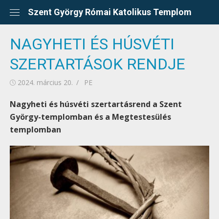
Skip
Szent György Római Katolikus Templom
to
content
NAGYHETI ÉS HÚSVÉTI
SZERTARTÁSOK RENDJE
Posted
Author
2024. március 20.
PE
on
Nagyheti és húsvéti szertartásrend a Szent
György-templomban és a Megtestesülés
templomban