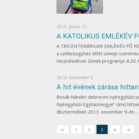
Posted
2015. június 15.
EGYÉB
on
A KATOLIKUS EMLÉKÉV FŐ
A TRICENTENÁRIUMI EMLÉKÉV FŐ REND
a székesegyház előtt ünnepi szentmi
részvételével. Ennek programja: 8.30-t
Posted
2013. november 9.
EGYÉB
on
A hit évének zárása hitta
Bosák Nándor debrecen-nyíregyházi p
Nyíregyházi Egyházmegye” című hitta
dísztermében 2013. november 9-én...
Bejegyzések
←
1
2
3
4
→
lapozása