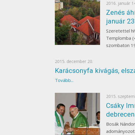
Posted
2016. január 1
on
Zenés áh
január 23
Szeretettel h
Templomba (40
szombaton 19 
Posted
2015. december 20.
EGYÉB
on
Karácsonyfa kivágás, elszál
Tovább...
Posted
2015. szeptem
on
Csáky Imr
debrecen
Bosák Nándor
adományozott 