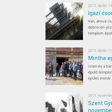
Posted
2015. április 14
on
Igazi cs
Van, ahova csa
debrecen-józs
templom épüle
Posted
2015. április 11
on
Mintha e
Isten és a bar
épülő templom
épület immár 
Posted
2015. novembe
on
Szent Gy
november