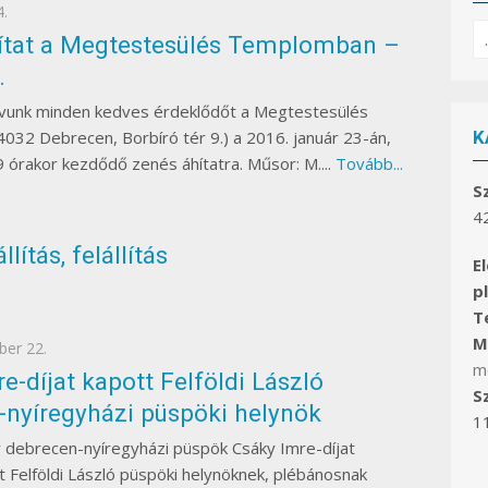
4.
EGYÉB
S
ítat a Megtestesülés Templomban –
fo
.
ívunk minden kedves érdeklődőt a Megtestesülés
K
32 Debrecen, Borbíró tér 9.) a 2016. január 23-án,
órakor kezdődő zenés áhítatra. Műsor: M....
Tovább...
S
4
lítás, felállítás
E
p
Te
Ma
ber 22.
EGYÉB
m
e-díjat kapott Felföldi László
S
-nyíregyházi püspöki helynök
1
 debrecen-nyíregyházi püspök Csáky Imre-díjat
Felföldi László püspöki helynöknek, plébánosnak