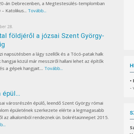
0-án Debrecenben, a Megtestesülés-templomban
– Katolikus...
Tovább...
ber 28.
SZENT GYÖRGY-TEMPLOM
al földjéről a józsai Szent György-
ig
zi napsütésben a lágy szellők és a Tócó-patak halk
hangjai közül már messziről hallani lehet az építők
H
s a gépek hangjait....
Tovább...
•
SZENT GYÖRGY-TEMPLOM
-
 épül…
ai városrészén épülő, leendő Szent György római
mplom épületének szerkezete elérte a legmagasabb
S
ől az alkalomból rendeznek ún. bokrétaünnepet 2015.
...
S