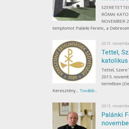
SZERETETTEL
RÓMAI KATOL
NOVEMBER 22-é
templomot Palánki Ferenc, a Debrecen
Posted
2015. novembe
on
Tettel, S
katolikus
Tettel, Szere
2015. novemb
termében (Deb
Keresztény...
Tovább...
Posted
2015. novembe
on
Palánki 
november