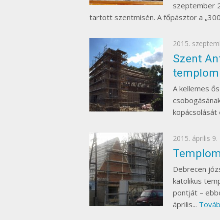
szeptember 2
tartott szentmisén. A főpásztor a „300 
Posted
2015. szeptem
on
Szent Ant
templom
A kellemes ős
csobogásának 
kopácsolását é
Posted
2015. április 9.
on
Templom
Debrecen józs
katolikus te
pontját – ebb
április...
Tovább