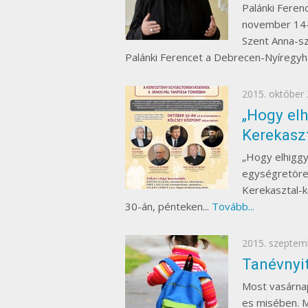
Palánki Feren
november 14-é
Szent Anna-s
Palánki Ferencet a Debrecen-Nyíregyhá
Posted
2015. október 
on
„Hogy elh
Kerekaszt
„Hogy elhiggy
egységretörek
Kerekasztal-k
30-án, pénteken...
Tovább...
Posted
2015. szeptem
on
Tanévnyi
Most vasárnap
es misében. M