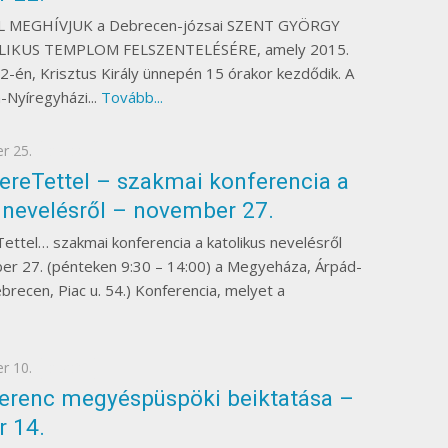
 MEGHÍVJUK a Debrecen-józsai SZENT GYÖRGY
IKUS TEMPLOM FELSZENTELÉSÉRE, amely 2015.
n, Krisztus Király ünnepén 15 órakor kezdődik. A
-Nyíregyházi...
Tovább...
r 25.
EGYÉB
zereTettel – szakmai konferencia a
 nevelésről – november 27.
Tettel… szakmai konferencia a katolikus nevelésről
er 27. (pénteken 9:30 – 14:00) a Megyeháza, Árpád-
recen, Piac u. 54.) Konferencia, melyet a
r 10.
EGYÉB
Ferenc megyéspüspöki beiktatása –
 14.