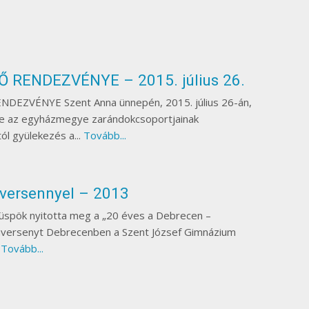
 RENDEZVÉNYE – 2015. július 26.
EZVÉNYE Szent Anna ünnepén, 2015. július 26-án,
se az egyházmegye zarándokcsoportjainak
ól gyülekezés a...
Tovább...
nversennyel – 2013
üspök nyitotta meg a „20 éves a Debrecen –
nversenyt Debrecenben a Szent József Gimnázium
.
Tovább...