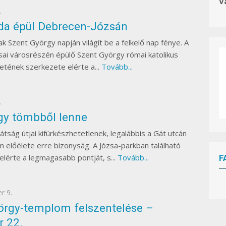
V
.
SZENT GYÖRGY-TEMPLOM
oda épül Debrecen-Józsán
k Szent György napján világít be a felkelő nap fénye. A
ai városrészén épülő Szent György római katolikus
tének szerkezete elérte a...
Tovább...
.
SZENT GYÖRGY-TEMPLOM
gy tömbből lenne
átság útjai kifürkészhetetlenek, legalábbis a Gát utcán
 előélete erre bizonyság. A Józsa-parkban található
elérte a legmagasabb pontját, s...
Tovább...
F
r 9.
W
SZENT GYÖRGY-TEMPLOM
or
dP
re
ss
bo
ok
in
g
örgy-templom felszentelése –
ca
le
nd
ar
 22.