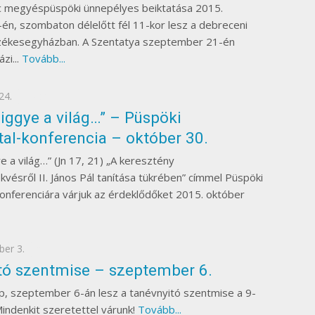
c megyéspüspöki ünnepélyes beiktatása 2015.
n, szombaton délelőtt fél 11-kor lesz a debreceni
zékesegyházban. A Szentatya szeptember 21-én
zi...
Tovább...
24.
EGYÉB
iggye a világ…” – Püspöki
al-konferencia – október 30.
e a világ…” (Jn 17, 21) „A keresztény
vésről II. János Pál tanítása tükrében” címmel Püspöki
onferenciára várjuk az érdeklődőket 2015. október
ber 3.
EGYÉB
tó szentmise – szeptember 6.
, szeptember 6-án lesz a tanévnyitó szentmise a 9-
indenkit szeretettel várunk!
Tovább...