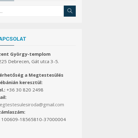
earch
Search
r:
APCSOLAT
zent György-templom
225 Debrecen, Gát utca 3-5.
lérhetőség a Megtestesülés
lébánián keresztül:
l.:
+36 30 820 2498
il:
egtestesulesiroda@gmail.com
zámlaszám:
1100609-18565810-37000004