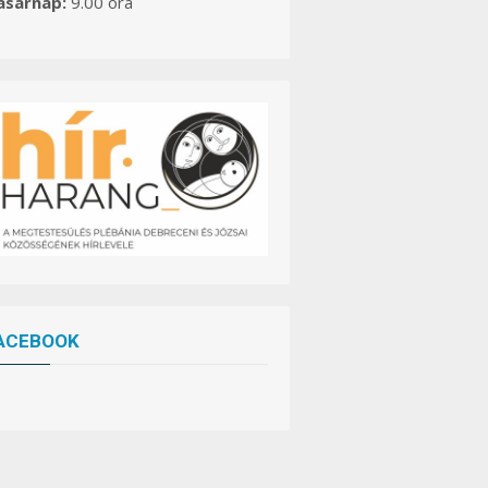
asárnap:
9.00 óra
ACEBOOK