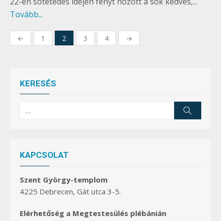
22-én sötétedés idején fényt hozott a sok kedves,...
Tovább...
Bejegyzések
←
1
2
3
4
→
lapozása
KERESÉS
Search
Search
for:
KAPCSOLAT
Szent György-templom
4225 Debrecen, Gát utca 3-5.
Elérhetőség a Megtestesülés plébánián