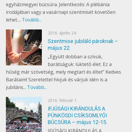
egyházmegyei búcsúra. Jelentkezés: A plébánia
irodájában vagy a vasárnapi szentmisét követően
lehet....
Tovább...
Posted
2016. április 24.
EGYÉB
on
Szentmise jubiláló pároknak –
május 22.
„Együtt dobban a szívük,
barátságuk: lüktető élet. Ez a
hűség már szövetség, mely megtart és éltet” Kedves
Barátaim! Szeretettel hívjuk és várjuk idén is a
jubiláns...
Tovább...
Posted
2016. február 1.
EGYÉB
on
IFJÚSÁGI KIRÁNDULÁS A
PÜNKÖSDI CSÍKSOMLYÓI
BÚCSÚRA – május 12-15.
IFJÚSÁGI KIRÁNDULÁS A