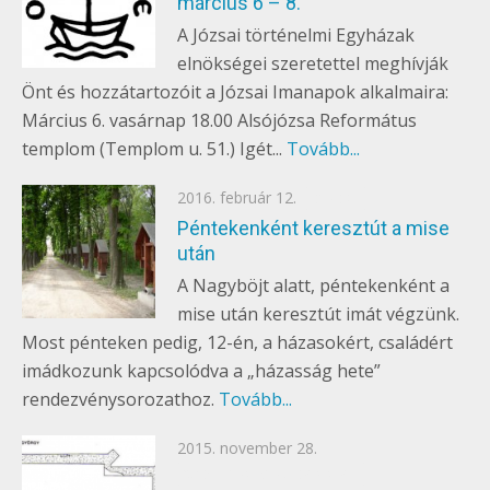
március 6 – 8.
A Józsai történelmi Egyházak
elnökségei szeretettel meghívják
Önt és hozzátartozóit a Józsai Imanapok alkalmaira:
Március 6. vasárnap 18.00 Alsójózsa Református
templom (Templom u. 51.) Igét...
Tovább...
Posted
2016. február 12.
EGYÉB
on
Péntekenként keresztút a mise
után
A Nagyböjt alatt, péntekenként a
mise után keresztút imát végzünk.
Most pénteken pedig, 12-én, a házasokért, családért
imádkozunk kapcsolódva a „házasság hete”
rendezvénysorozathoz.
Tovább...
Posted
2015. november 28.
on
SZENT GYÖRGY-TEMPLOM