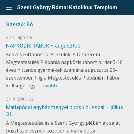
Skip
Szent György Római Katolikus Templom
to
content
Szerző:
BA
Posted
2016. április 8.
EGYÉB
on
NAPKÖZIS TÁBOR – augusztus
Kedves Hittanosok és Szülők! A Debreceni
Megtestesülés Plébánia napközis tábort hirdet 5-10
éves hittanos gyermekek számára: augusztus 29-
szeptember 1-ig a Megtestesülés Plébánián Tábor
költsége: egy...
Tovább...
Posted
2016. július 22.
EGYÉB
on
Máriapócsi egyházmegyei búcsú busszal – július
31.
A Megtestesülés és a Szent György plébániák saját
buszt szerveznek közösen a máriapócsi