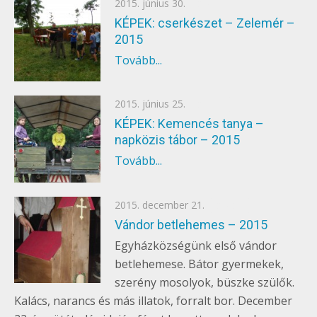
Posted
2015. június 30.
EGYÉB
on
KÉPEK: cserkészet – Zelemér –
2015
Tovább...
Posted
2015. június 25.
EGYÉB
on
KÉPEK: Kemencés tanya –
napközis tábor – 2015
Tovább...
Posted
2015. december 21.
EGYÉB
on
Vándor betlehemes – 2015
Egyházközségünk első vándor
betlehemese. Bátor gyermekek,
szerény mosolyok, büszke szülők.
Kalács, narancs és más illatok, forralt bor. December