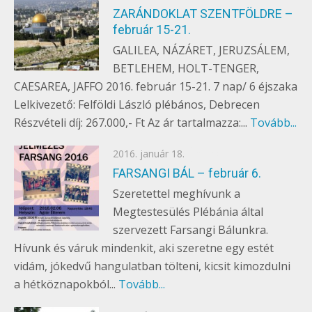
on
ZARÁNDOKLAT SZENTFÖLDRE –
február 15-21.
GALILEA, NÁZÁRET, JERUZSÁLEM,
BETLEHEM, HOLT-TENGER,
CAESAREA, JAFFO 2016. február 15-21. 7 nap/ 6 éjszaka
Lelkivezető: Felföldi László plébános, Debrecen
Részvételi díj: 267.000,- Ft Az ár tartalmazza:...
Tovább...
Posted
2016. január 18.
EGYÉB
on
FARSANGI BÁL – február 6.
Szeretettel meghívunk a
Megtestesülés Plébánia által
szervezett Farsangi Bálunkra.
Hívunk és váruk mindenkit, aki szeretne egy estét
vidám, jókedvű hangulatban tölteni, kicsit kimozdulni
a hétköznapokból...
Tovább...