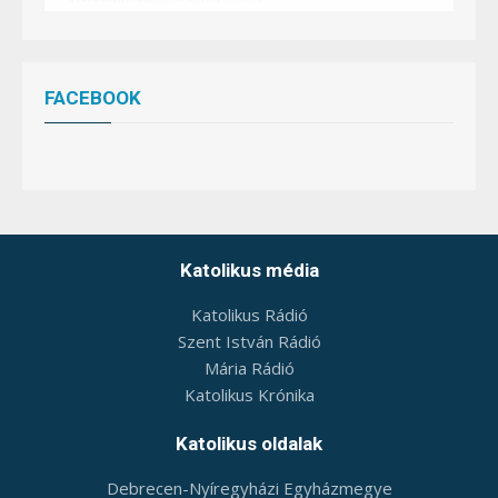
FACEBOOK
W
or
dP
re
ss
bo
ok
in
g
ca
le
nd
ar
Katolikus média
Katolikus Rádió
Szent István Rádió
Mária Rádió
Katolikus Krónika
Katolikus oldalak
Debrecen-Nyíregyházi Egyházmegye