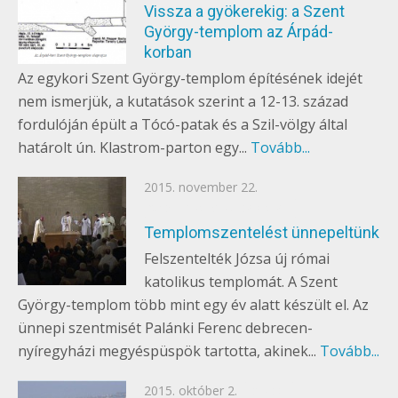
Vissza a gyökerekig: a Szent
György-templom az Árpád-
korban
Az egykori Szent György-templom építésének idejét
nem ismerjük, a kutatások szerint a 12-13. század
fordulóján épült a Tócó-patak és a Szil-völgy által
határolt ún. Klastrom-parton egy...
Tovább...
Posted
2015. november 22.
on
SZENT GYÖRGY-TEMPLOM
Templomszentelést ünnepeltünk
Felszentelték Józsa új római
katolikus templomát. A Szent
György-templom több mint egy év alatt készült el. Az
ünnepi szentmisét Palánki Ferenc debrecen-
nyíregyházi megyéspüspök tartotta, akinek...
Tovább...
Posted
2015. október 2.
EGYÉB