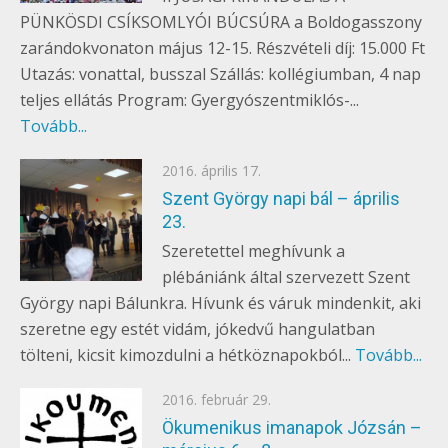
PÜNKÖSDI CSÍKSOMLYÓI BÚCSÚRA a Boldogasszony
zarándokvonaton május 12-15. Részvételi díj: 15.000 Ft
Utazás: vonattal, busszal Szállás: kollégiumban, 4 nap
teljes ellátás Program: Gyergyószentmiklós-...
Tovább...
Posted
2016. április 17.
EGYÉB
on
Szent György napi bál – április
23.
Szeretettel meghívunk a
plébániánk által szervezett Szent
György napi Bálunkra. Hívunk és váruk mindenkit, aki
szeretne egy estét vidám, jókedvű hangulatban
tölteni, kicsit kimozdulni a hétköznapokból...
Tovább...
Posted
2016. február 29.
EGYÉB
on
Ökumenikus imanapok Józsán –