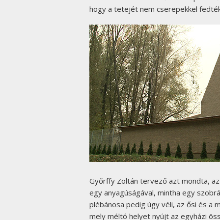
hogy a tetejét nem cserepekkel fedté
Győrffy Zoltán tervező azt mondta, az 
egy anyagúságával, mintha egy szobrás
plébánosa pedig úgy véli, az ősi és a
mely méltó helyet nyújt az egyházi ös