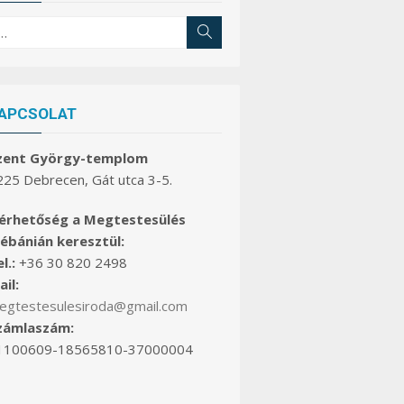
earch
Search
r:
APCSOLAT
zent György-templom
225 Debrecen, Gát utca 3-5.
lérhetőség a Megtestesülés
lébánián keresztül:
l.:
+36 30 820 2498
il:
egtestesulesiroda@gmail.com
zámlaszám:
1100609-18565810-37000004