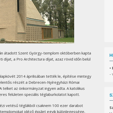
án átadott Szent György-templom októberben kapta
H
íjat, a Pro Architectura díjat, azaz rövid időn belül
•
-
lapkövét 2014 áprilisában tették le, építése mintegy
k jelentős részét a Debrecen-Nyíregyházi Római
 telket az önkormányzat ingyen adta. A katolikus
 felületen speciális téglaburkolatot kapott.
S
kézi vetésű téglákból csaknem 100 ezer darabot
S
 kőtemplomokat idéző épület egyik különlegessége,