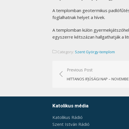
A templomban geotermikus padlófűtést
foglalhatnak helyet a hívek.
A templomban külön gyermekjátszóhelye
egyszerre kétszázan hallgathatják a lit
Category:
Szent György-templom
Bejegyzés
Previous Post
navigáció
HITTANOS IFJÚSÁGI NAP – NOVEMBER
Katolikus média
Katolikus Rádió
Szent István Rádió