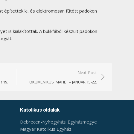
 építettek ki, és elektromosan fűtött padokon
t is kialakítottak. A bükkfából készült padokon
urgiát.
Next Post
 19.
ÖKUMENIKUS IMAHÉT – JANUÁR 15-22.
Katolikus oldalak
Debrecen-Nyíregyházi Egyházmegye
Magyar Katolikus Egyház