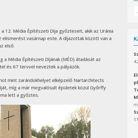
S
fo
 12. Média Építészeti Díja győzteseit, akik az Uránia
 elismerést vasárnap este. A díjazottak között van a
K
z első.
S
g a Média Építészeti Díjának (MÉD) átadását az
4
tel és 67 tervvel neveztek a pályázók.
E
t mint zarándokhelyet elképzelő Nartarchitects
p
íját, míg a már megvalósult épületek közül Győrffy
Te
ma lett a győztes.
Ma
m
S
1