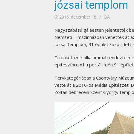
józsai templom
Posted
Author
2016. december 15.
BA
on
Nagyszabású gálaesten jelentették be a
Nemzeti Filmszínházban vehették át az
józsai templom, 91 épület között lett a
Tizenkettedik alkalommal rendezte me
epiteszforum.hu portál. Idén 91 épület
Tervkategóriában a Csontváry Múzeumo
vette át a 2016-os Média Építészeti D
Zoltán debreceni Szent György templo