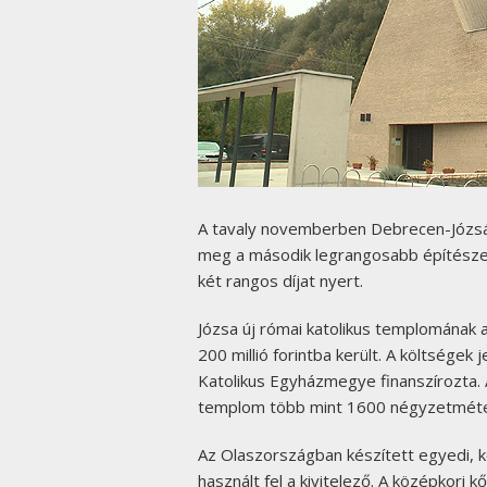
A tavaly novemberben Debrecen-Józs
meg a második legrangosabb építészeti d
két rangos díjat nyert.
Józsa új római katolikus templomának a
200 millió forintba került. A költsége
Katolikus Egyházmegye finanszírozta. A
templom több mint 1600 négyzetméteres
Az Olaszországban készített egyedi, 
használt fel a kivitelező. A középkori