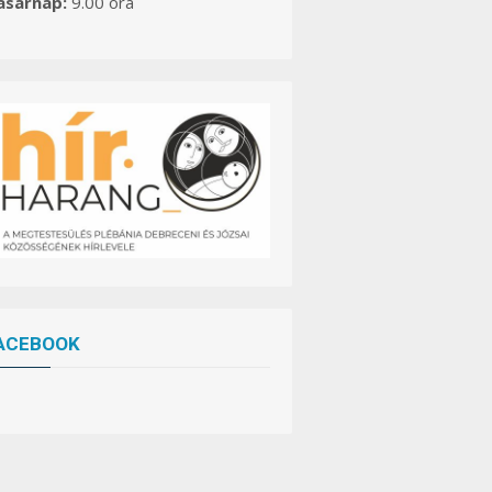
asárnap:
9.00 óra
ACEBOOK