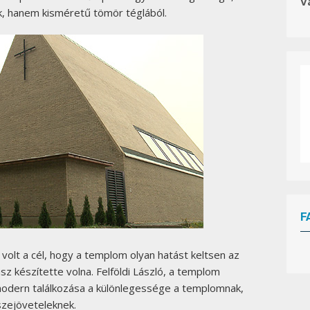
V
k, hanem kisméretű tömör téglából.
F
volt a cél, hogy a templom olyan hatást keltsen az
W
or
dP
z készítette volna. Felföldi László, a templom
re
ss
bo
ok
in
g
ca
le
 modern találkozása a különlegessége a templomnak,
nd
ar
szejöveteleknek.